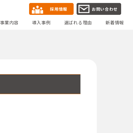
採用情報
お問い合わせ
事業内容
導入事例
選ばれる理由
新着情報
健康経営宣言
沿革
グループ会社
SERVICE03
システムエンジニアリングサービス
モダナイゼーション