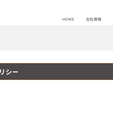
HOME
会社情報
事業内容
社情報
挨拶
企業理念
社概要
組織図（PDF）
リシー
報開示
アクセス
SERVICE02
システムインテグレーション
モダナイゼーション