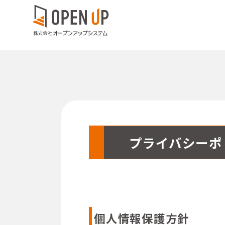
会
ご
会
プライバシーポ
情
SERVICE01
ソリューション
個人情報保護方針
当社ソリューションサービス（OPS Orchestra）