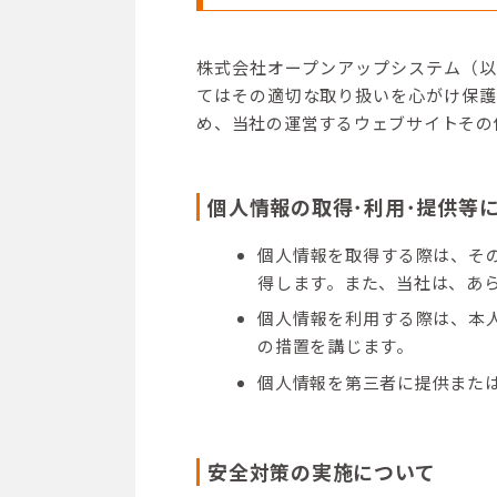
製造業向けERP
DXソリューション
株式会社オープンアップシステム（
てはその適切な取り扱いを心がけ保護
データ連携・データ集積
め、当社の運営するウェブサイトその
AI活用
ノーコード・ローコード開発
個人情報の取得･利用･提供等
IT業務のアウトソーシング
個人情報を取得する際は、そ
得します。また、当社は、あ
個人情報を利用する際は、本
の措置を講じます。
個人情報を第三者に提供また
安全対策の実施について