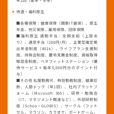
年2回（夏季・冬季）
待遇・福利厚生
■各種保険：健康保険（関東IT健保）、厚生
年金、労災保険、雇用保険、団体保険
■福利厚生 通勤手当：全額支給（上限あ
り）、通信手当（200円/月）、企業型確定拠
出年金制度（401k）、ライフプラン支援制
度、持株会制度、慶弔見舞金制度、資格取得
報奨金制度、ベネフィットステーション（優
待サービス＋毎年5,000円分のポイント付
与）
■その他 私服勤務可、時短勤務制度、健康診
断、人間ドック（年1回）、社内プラットフ
ォーム（Microsoft 365）、研修・勉強会
（IT、マネジメント関連など）、外部研修制
度（Schoo・GLOBIS）、サークル（フット
サル、マラソン、カラオケ、ボードゲーム、