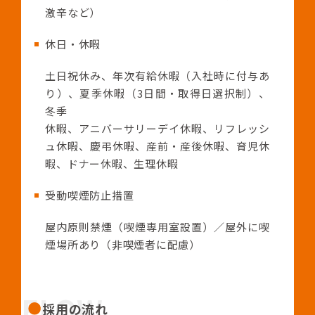
激辛など）
休日・休暇
土日祝休み、年次有給休暇（入社時に付与あ
り）、夏季休暇（3日間・取得日選択制）、
冬季
休暇、アニバーサリーデイ休暇、リフレッシ
ュ休暇、慶弔休暇、産前・産後休暇、育児休
暇、ドナー休暇、生理休暇
受動喫煙防止措置
屋内原則禁煙（喫煙専用室設置）／屋外に喫
煙場所あり（非喫煙者に配慮）
FLOW
採用の流れ