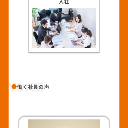
入社
VOICE
働く社員の声